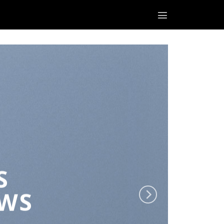
S
EWS