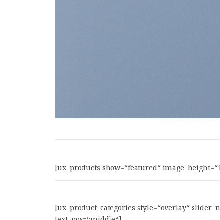
[ux_products show=“featured“ image_height=“
[ux_product_categories style=“overlay“ slide
text_pos=“middle“]